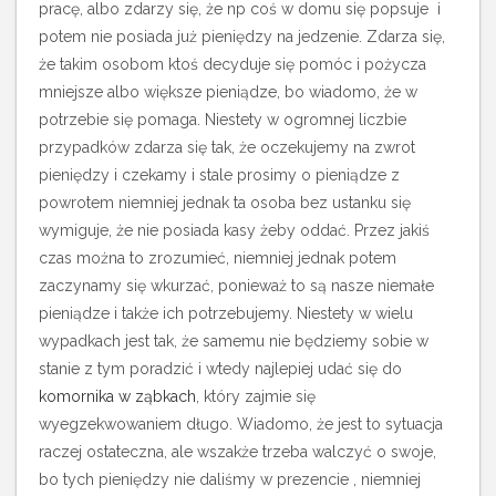
pracę, albo zdarzy się, że np coś w domu się popsuje i
potem nie posiada już pieniędzy na jedzenie. Zdarza się,
że takim osobom ktoś decyduje się pomóc i pożycza
mniejsze albo większe pieniądze, bo wiadomo, że w
potrzebie się pomaga. Niestety w ogromnej liczbie
przypadków zdarza się tak, że oczekujemy na zwrot
pieniędzy i czekamy i stale prosimy o pieniądze z
powrotem niemniej jednak ta osoba bez ustanku się
wymiguje, że nie posiada kasy żeby oddać. Przez jakiś
czas można to zrozumieć, niemniej jednak potem
zaczynamy się wkurzać, ponieważ to są nasze niemałe
pieniądze i także ich potrzebujemy. Niestety w wielu
wypadkach jest tak, że samemu nie będziemy sobie w
stanie z tym poradzić i wtedy najlepiej udać się do
komornika w ząbkach
, który zajmie się
wyegzekwowaniem długo. Wiadomo, że jest to sytuacja
raczej ostateczna, ale wszakże trzeba walczyć o swoje,
bo tych pieniędzy nie daliśmy w prezencie , niemniej