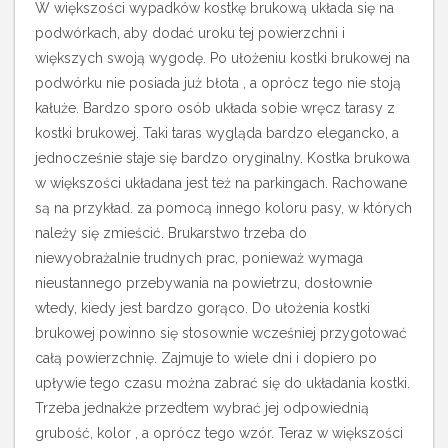
W większości wypadków kostkę brukową układa się na
podwórkach, aby dodać uroku tej powierzchni i
większych swoją wygodę.
Po ułożeniu kostki brukowej na
podwórku nie posiada już błota , a oprócz tego nie stoją
kałuże. Bardzo sporo osób układa sobie wręcz tarasy z
kostki brukowej. Taki taras wygląda bardzo elegancko, a
jednocześnie staje się bardzo oryginalny. Kostka brukowa
w większości układana jest też na parkingach. Rachowane
są na przykład. za pomocą innego koloru pasy, w których
należy się zmieścić. Brukarstwo trzeba do
niewyobrażalnie trudnych prac, ponieważ wymaga
nieustannego przebywania na powietrzu, dosłownie
wtedy, kiedy jest bardzo gorąco. Do ułożenia kostki
brukowej powinno się stosownie wcześniej przygotować
całą powierzchnię. Zajmuje to wiele dni i dopiero po
upływie tego czasu można zabrać się do układania kostki.
Trzeba jednakże przedtem wybrać jej odpowiednią
grubość, kolor , a oprócz tego wzór. Teraz w większości