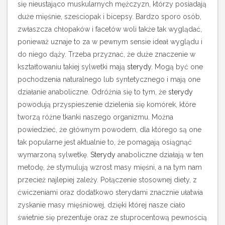
się nieustająco muskularnych mężczyzn, którzy posiadają
duże mięśnie, sześciopak i bicepsy. Bardzo sporo osób,
zwłaszcza chłopaków i facetów woli także tak wyglądać,
ponieważ uznaje to za w pewnym sensie ideał wyglądu i
do niego dąży.
Trzeba przyznać, że duże znaczenie w
kształtowaniu takiej sylwetki mają
sterydy
. Mogą być one
pochodzenia naturalnego lub syntetycznego i mają one
działanie anaboliczne. Odróżnia się to tym, że
sterydy
powodują przyspieszenie dzielenia się komórek, które
tworzą różne tkanki naszego organizmu. Można
powiedzieć, że głównym powodem, dla którego są one
tak popularne jest aktualnie to, że pomagają osiągnąć
wymarzoną sylwetkę.
Sterydy
anaboliczne działają w ten
metodę, że stymulują wzrost masy mięśni, a na tym nam
przecież najlepiej zależy. Połączenie stosownej diety, z
ćwiczeniami oraz dodatkowo sterydami znacznie ułatwia
zyskanie masy mięśniowej, dzięki której nasze ciało
świetnie się prezentuje oraz ze stuprocentową pewnością