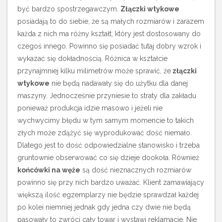
być bardzo spostrzegawczym.
Złączki wtykowe
posiadają to do siebie, że są małych rozmiarów i zarazem
każda z nich ma różny kształt, który jest dostosowany do
czegoś innego. Powinno się posiadać tutaj dobry wzrok i
wykazać się dokładnością. Różnica w kształcie
przynajmniej kilku milimetrów może sprawić, że
złączki
wtykowe
nie będą nadawały się do użytku dla danej
maszyny. Jednocześnie przyniesie to straty dla zakładu
ponieważ produkcja idzie masowo i jeżeli nie
wychwycimy błędu w tym samym momencie to takich
złych może zdążyć się wyprodukować dość niemało.
Dlatego jest to dość odpowiedzialne stanowisko i trzeba
gruntownie obserwować co się dzieje dookoła. Również
końcówki na węże
są dość nieznacznych rozmiarów
powinno się przy nich bardzo uważać. Klient zamawiający
większą ilość egzemplarzy nie będzie sprawdzał każdej
po kolei niemniej jednak gdy jedna czy dwie nie będą
pasowały to zwróci cały towar i wystawi reklamacje. Nie