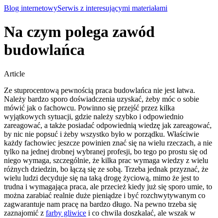
Blog internetowy
Serwis z interesującymi materiałami
Na czym polega zawód
budowlańca
Article
Ze stuprocentową pewnością praca budowlańca nie jest łatwa.
Należy bardzo sporo doświadczenia uzyskać, żeby móc o sobie
mówić jak o fachowcu. Powinno się przejść przez kilka
wyjątkowych sytuacji, gdzie należy szybko i odpowiednio
zareagować, a także posiadać odpowiednią wiedzę jak zareagować,
by nic nie popsuć i żeby wszystko było w porządku.
Właściwie
każdy fachowiec jeszcze powinien znać się na wielu rzeczach, a nie
tylko na jednej drobnej wybranej profesji, bo tego po prostu się od
niego wymaga, szczególnie, że kilka prac wymaga wiedzy z wielu
różnych dziedzin, bo łączą się ze sobą. Trzeba jednak przyznać, że
wielu ludzi decyduje się na taką drogę życiową, mimo że jest to
trudna i wymagająca praca, ale przecież kiedy już się sporo umie, to
można zarabiać realnie duże pieniądze i być rozchwytywanym co
zagwarantuje nam pracę na bardzo długo. Na pewno trzeba się
zaznajomić z
farby gliwice
i co chwila doszkalać, ale wszak w