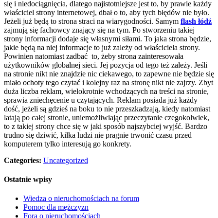
się i niedociągnięcia, dlatego najistotniejsze jest to, by prawie każdy
właściciel strony internetowej, dbał o to, aby tych błędów nie było.
Jeżeli już będą to strona straci na wiarygodności. Samym
flash łódź
zajmują się fachowcy znający się na tym. Po stworzeniu takiej
strony informacji dodaje się własnymi siłami. To jaka strona będzie,
jakie będą na niej informacje to już zależy od właściciela strony.
Powinien natomiast zadbać to, żeby strona zainteresowała
użytkowników globalnej sieci. Jej pozycja od tego też zależy. Jeśli
na stronie nikt nie znajdzie nic ciekawego, to zapewne nie będzie się
miało ochoty tego czytać i kolejny raz na stronę nikt nie zajrzy. Zbyt
duża liczba reklam, wielokrotnie wchodzących na treści na stronie,
sprawia zniechęcenie u czytających. Reklam posiada już każdy
dość, jeżeli są gdzieś na boku to nie przeszkadzają, kiedy natomiast
latają po całej stronie, uniemożliwiając przeczytanie czegokolwiek,
to z takiej strony chce się w jaki sposób najszybciej wyjść. Bardzo
trudno się dziwić, kilka ludzi nie pragnie trwonić czasu przed
komputerem tylko interesują go konkrety.
Categories:
Uncategorized
Ostatnie wpisy
Wiedza o nieruchomościach na forum
Pomoc dla mężczyzn
Fora o nieruchomościach