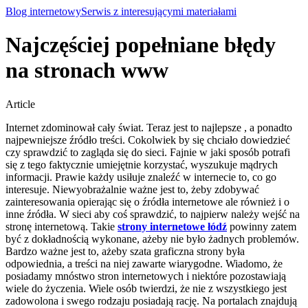
Blog internetowy
Serwis z interesującymi materiałami
Najczęściej popełniane błędy
na stronach www
Article
Internet zdominował cały świat. Teraz jest to najlepsze , a ponadto
najpewniejsze źródło treści. Cokolwiek by się chciało dowiedzieć
czy sprawdzić to zagląda się do sieci. Fajnie w jaki sposób potrafi
się z tego faktycznie umiejętnie korzystać, wyszukuje mądrych
informacji. Prawie każdy usiłuje znaleźć w internecie to, co go
interesuje.
Niewyobrażalnie ważne jest to, żeby zdobywać
zainteresowania opierając się o źródła internetowe ale również i o
inne źródła. W sieci aby coś sprawdzić, to najpierw należy wejść na
stronę internetową. Takie
strony internetowe łódź
powinny zatem
być z dokładnością wykonane, ażeby nie było żadnych problemów.
Bardzo ważne jest to, ażeby szata graficzna strony była
odpowiednia, a treści na niej zawarte wiarygodne. Wiadomo, że
posiadamy mnóstwo stron internetowych i niektóre pozostawiają
wiele do życzenia. Wiele osób twierdzi, że nie z wszystkiego jest
zadowolona i swego rodzaju posiadają rację. Na portalach znajdują