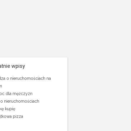
atnie wpisy
za o nieruchomościach na
m
c dla mężczyzn
 o nieruchomościach
kę kupię
tkowa pizza