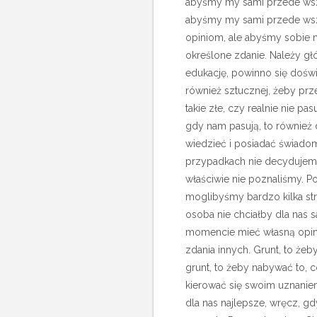
abyśmy my sami przede wsz
abyśmy my sami przede wszy
opiniom, ale abyśmy sobie n
określone zdanie. Należy gł
edukację, powinno się doświa
również sztucznej, żeby prz
takie złe, czy realnie nie pas
gdy nam pasują, to również d
wiedzieć i posiadać świadom
przypadkach nie decydujemy
właściwie nie poznaliśmy. 
moglibyśmy bardzo kilka str
osoba nie chciałby dla nas
momencie mieć własną opinię
zdania innych. Grunt, to że
grunt, to żeby nabywać to, c
kierować się swoim uznaniem
dla nas najlepsze, wręcz, g