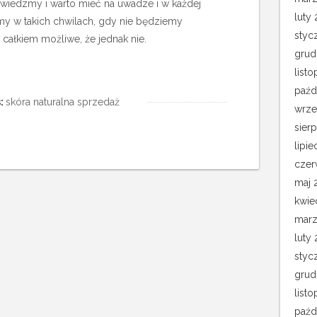
 wiedzmy i warto mieć na uwadze i w każdej
luty 
my w takich chwilach, gdy nie będziemy
styc
o całkiem możliwe, że jednak nie.
grud
list
paźd
:
skóra naturalna sprzedaż
wrze
sier
lipie
czer
maj 
kwie
marz
luty
styc
grud
list
paźd