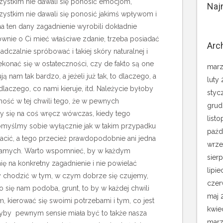
ystkim nie dawali się ponosić emocjom,
Naj
stkim nie dawali się ponosić jakimś wpływom i
a ten dany zagadnienie wyrobili dokładnie
ównie o Ci mieć właściwe zdanie, trzeba posiadać
Arc
dczalnie spróbować i takiej skóry naturalnej i
ekonać się w ostateczności, czy de fakto są one
marz
ują nam tak bardzo, a jeżeli już tak, to dlaczego, a
luty
laczego, co nami kieruje, itd. Należycie byłoby
styc
ość w tej chwili tego, że w pewnych
grud
 się na coś wręcz wówczas, kiedy tego
list
Pomyślmy sobie wyłącznie jak w takim przypadku
paźd
acić, a tego przecież prawdopodobnie ani jedna
wrze
 samych. Warto wspomnieć, by w każdym
sier
 na konkretny zagadnienie i nie powielać
lipie
by chodzić w tym, w czym dobrze się czujemy,
czer
o się nam podoba, grunt, to by w każdej chwili
maj 
, kierować się swoimi potrzebami i tym, co jest
kwie
dyby pewnym sensie miała być to także nasza
marz