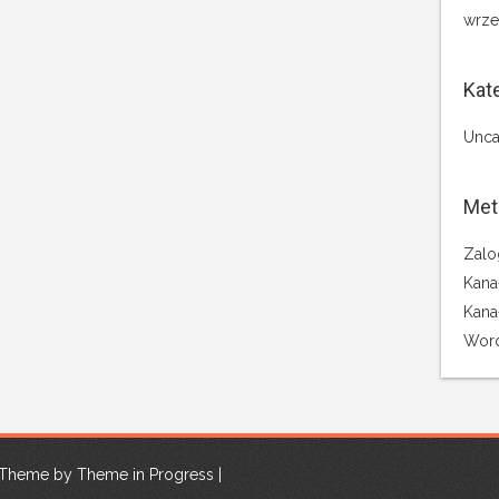
wrze
Kat
Unca
Met
Zalo
Kana
Kana
Word
| Theme by
Theme in Progress
|