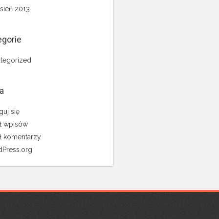
sień 2013
egorie
tegorized
a
guj się
ł wpisów
ł komentarzy
Press.org