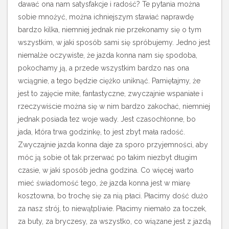
dawać ona nam satysfakcje i radość? Te pytania można
sobie mnożyć, można ichniejszym stawiać naprawdę
bardzo kilka, niemniej jednak nie przekonamy się o tym
wszystkim, w jaki sposób sami się spróbujemy. Jedno jest
niemalże oczywiste, że jazda konna nam się spodoba,
pokochamy ją, a przede wszystkim bardzo nas ona
wciągnie, a tego będzie ciężko uniknąć. Pamiętajmy, że
jest to zajęcie miłe, fantastyczne, zwyczajnie wspaniałe i
rzeczywiście można się w nim bardzo zakochać, niemniej
jednak posiada tez woje wady. Jest czasochłonne, bo
jada, która trwa godzinkę, to jest zbyt mała radość.
Zwyczajnie jazda konna daje za sporo przyjemności, aby
móc ją sobie ot tak przerwać po takim niezbyt długim
czasie, w jaki sposób jedna godzina. Co więcej warto
mieć świadomość tego, że jazda konna jest w miarę
kosztowna, bo trochę się za nią płaci. Płacimy dość dużo
za nasz strój, to niewątpliwie. Płacimy niemało za toczek,
za buty, za bryczesy, za wszystko, co wiązane jest z jazdą