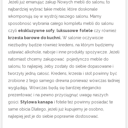
Jeżeli już emanując zakup Nowych mebli do salonu, to
najbardziej wybrać takie meble, które doskonale
wkomponują się w wystrój naszego salonu. Mamy
sposobność wybrania całego kompletu mebli do salonu
czyli
ekskluzywne sofy
,
luksusowe
fotele
czy również
krzesła barowe do kuchni.
W salonie oczywiście
niezbędny będzie również kredens, na którym będziemy
ustawiać alkohole, naboje i inne produkty spożywcze. Jeżeli
natomiast chcemy zakupować pojedynczo meble do
salonu, to najlepiej, żeby zostały do siebie dopasowane i
tworzyły jedną całość. Kredens, krzesła i słot powinny być
zrobione z tego samego drewna ponieważ wówczas ładniej
wyglądają. Wówczas będą się bardziej elegancko
prezentować i na pewno przyciągnąć uwagę naszych
gości.
Stylowa kanapa
i fotele też powinny posiadać te
same obicia Dlatego, jeżeli już kupujemy je osobno,
najlepiej jest je do siebie poprawnie dostosować.