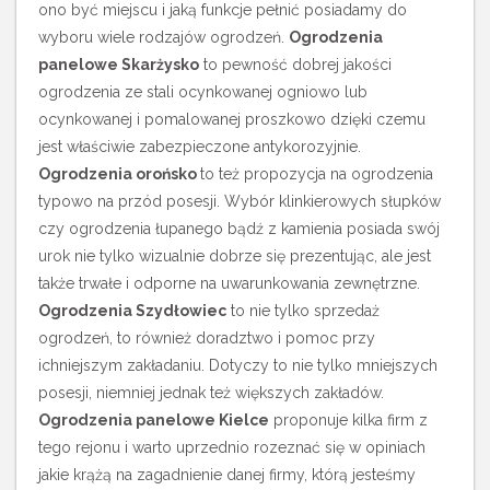
ono być miejscu i jaką funkcje pełnić posiadamy do
wyboru wiele rodzajów ogrodzeń.
Ogrodzenia
panelowe Skarżysko
to pewność dobrej jakości
ogrodzenia ze stali ocynkowanej ogniowo lub
ocynkowanej i pomalowanej proszkowo dzięki czemu
jest właściwie zabezpieczone antykorozyjnie.
Ogrodzenia orońsko
to też propozycja na ogrodzenia
typowo na przód posesji. Wybór klinkierowych słupków
czy ogrodzenia łupanego bądź z kamienia posiada swój
urok nie tylko wizualnie dobrze się prezentując, ale jest
także trwałe i odporne na uwarunkowania zewnętrzne.
Ogrodzenia Szydłowiec
to nie tylko sprzedaż
ogrodzeń, to również doradztwo i pomoc przy
ichniejszym zakładaniu. Dotyczy to nie tylko mniejszych
posesji, niemniej jednak też większych zakładów.
Ogrodzenia panelowe Kielce
proponuje kilka firm z
tego rejonu i warto uprzednio rozeznać się w opiniach
jakie krążą na zagadnienie danej firmy, którą jesteśmy