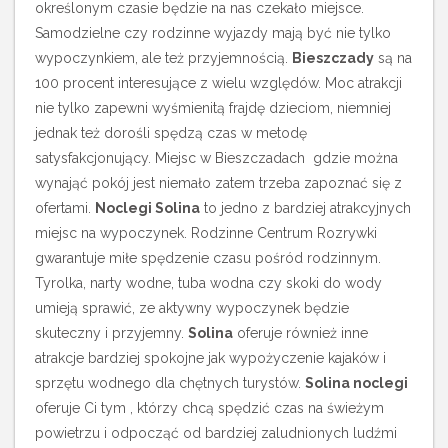
określonym czasie będzie na nas czekało miejsce.
Samodzielne czy rodzinne wyjazdy mają być nie tylko
wypoczynkiem, ale też przyjemnością.
Bieszczady
są na
100 procent interesujące z wielu względów. Moc atrakcji
nie tylko zapewni wyśmienitą frajdę dzieciom, niemniej
jednak też dorośli spędzą czas w metodę
satysfakcjonujący. Miejsc w Bieszczadach gdzie można
wynająć pokój jest niemało zatem trzeba zapoznać się z
ofertami.
Noclegi Solina
to jedno z bardziej atrakcyjnych
miejsc na wypoczynek. Rodzinne Centrum Rozrywki
gwarantuje miłe spędzenie czasu pośród rodzinnym.
Tyrolka, narty wodne, tuba wodna czy skoki do wody
umieją sprawić, ze aktywny wypoczynek będzie
skuteczny i przyjemny.
Solina
oferuje również inne
atrakcje bardziej spokojne jak wypożyczenie kajaków i
sprzętu wodnego dla chętnych turystów.
Solina noclegi
oferuje Ci tym , którzy chcą spędzić czas na świeżym
powietrzu i odpocząć od bardziej zaludnionych ludźmi