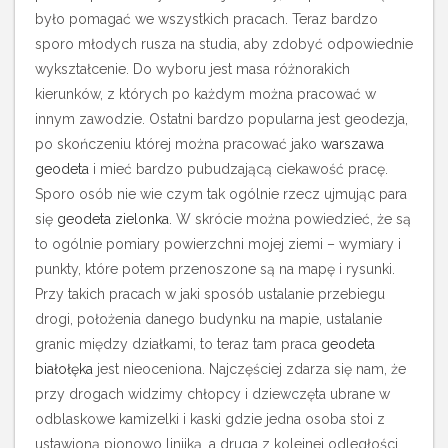
było pomagać we wszystkich pracach. Teraz bardzo
sporo młodych rusza na studia, aby zdobyć odpowiednie
wykształcenie.
Do wyboru jest masa różnorakich
kierunków, z których po każdym można pracować w
innym zawodzie. Ostatni bardzo popularna jest geodezja,
po skończeniu której można pracować jako
warszawa
geodeta
i mieć bardzo pubudzającą ciekawość pracę.
Sporo osób nie wie czym tak ogólnie rzecz ujmując para
się
geodeta zielonka
. W skrócie można powiedzieć, że są
to ogólnie pomiary powierzchni mojej ziemi – wymiary i
punkty, które potem przenoszone są na mapę i rysunki.
Przy takich pracach w jaki sposób ustalanie przebiegu
drogi, położenia danego budynku na mapie, ustalanie
granic między działkami, to teraz tam praca
geodeta
białołęka
jest nieoceniona. Najczęściej zdarza się nam, że
przy drogach widzimy chłopcy i dziewczęta ubrane w
odblaskowe kamizelki i kaski gdzie jedna osoba stoi z
ustawioną pionowo linijką, a druga z kolejnej odległości