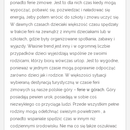
ponadto ferie zimowe. Jest to dla nich czas kiedy mogą
wypocząć, pobawić się, pozwiedzać i naładować się
energią, żeby potem wrócić do szkoły i znowu uczyć się.
W dawnych czasach dzieciaki większość czasu spędzały
w trakcie ferii na zewnątrz z innymi dzieciakami lub w
szkołach, gdzie były organizowane spotkania, zabawy i
wyjazdy. Właśnie trend jest inny i w ogromnej liczbie
przypadków dzieci wyjeżdżają wspólnie ze swoimi
rodzicami, którzy biorą wówczas urlop. Jest to wygodne,
ponieważ w jednym czasie mogą poprawnie odpocząć
zarówno dzieci jak i rodzice.
W większości sytuacji
wybieraną destynacją turystyczną w czasie ferii
zimowych są nasze polskie góry –
ferie w górach
. Góry
posiadają pewien urok, posiadają w sobie coś
niezwykłego co przyciąga ludzi. Przede wszystkim pełne
rodziny mogą odetchnąć świeżym powietrzem , a
ponadto wspaniale spędzić czas w innym niż
codziennymi środowisku. Nie ma co się także oszukiwać