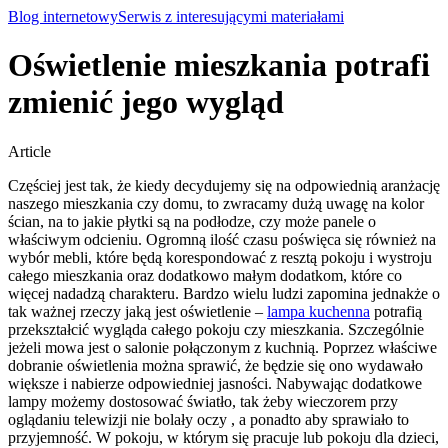
Blog internetowy
Serwis z interesującymi materiałami
Oświetlenie mieszkania potrafi
zmienić jego wygląd
Article
Częściej jest tak, że kiedy decydujemy się na odpowiednią aranżację
naszego mieszkania czy domu, to zwracamy dużą uwagę na kolor
ścian, na to jakie płytki są na podłodze, czy może panele o
właściwym odcieniu.
Ogromną ilość czasu poświęca się również na
wybór mebli, które będą korespondować z resztą pokoju i wystroju
całego mieszkania oraz dodatkowo małym dodatkom, które co
więcej nadadzą charakteru. Bardzo wielu ludzi zapomina jednakże o
tak ważnej rzeczy jaką jest oświetlenie –
lampa kuchenna
potrafią
przekształcić wygląda całego pokoju czy mieszkania. Szczególnie
jeżeli mowa jest o salonie połączonym z kuchnią. Poprzez właściwe
dobranie oświetlenia można sprawić, że będzie się ono wydawało
większe i nabierze odpowiedniej jasności. Nabywając dodatkowe
lampy możemy dostosować światło, tak żeby wieczorem przy
oglądaniu telewizji nie bolały oczy , a ponadto aby sprawiało to
przyjemność. W pokoju, w którym się pracuje lub pokoju dla dzieci,