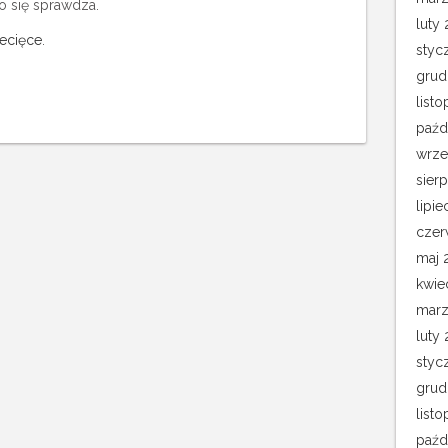
 się sprawdza.
luty 
iecięce
.
styc
grud
list
paźd
wrze
sier
lipie
czer
maj 
kwie
marz
luty
styc
grud
list
paźd