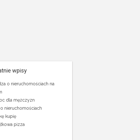
atnie wpisy
za o nieruchomościach na
m
c dla mężczyzn
 o nieruchomościach
kę kupię
tkowa pizza