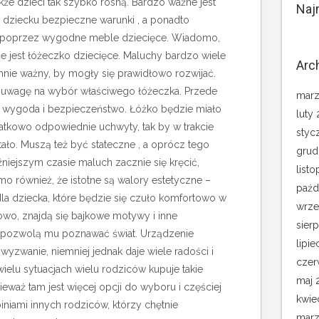
kże dzieci tak szybko rosną. Bardzo ważne jest
Naj
 dziecku bezpieczne warunki , a ponadto
 poprzez wygodne meble dziecięce. Wiadomo,
e jest łóżeczko dziecięce. Maluchy bardzo wiele
Arc
omnie ważny, by mogły się prawidłowo rozwijać.
 uwagę na wybór właściwego łóżeczka. Przede
marz
st wygoda i bezpieczeństwo.
Łóżko będzie miało
luty
datkowo odpowiednie uchwyty, tak by w trakcie
styc
tało. Muszą też być stateczne , a oprócz tego
grud
iejszym czasie maluch zacznie się kręcić,
list
mo również, że istotne są walory estetyczne –
paźd
dla dziecka, które będzie się czuło komfortowo w
wrze
owo, znajdą się bajkowe motywy i inne
sier
re pozwolą mu poznawać świat. Urządzenie
lipie
wyzwanie, niemniej jednak daje wiele radości i
czer
wielu sytuacjach wielu rodziców kupuje takie
maj 
ieważ tam jest więcej opcji do wyboru i częściej
kwie
niami innych rodziców, którzy chętnie
marz