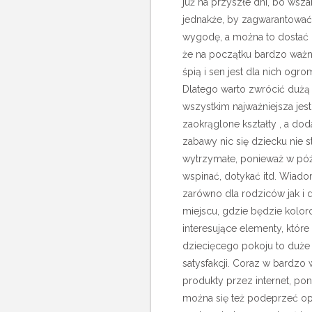
już na przyszłe dni, bo wsza
jednakże, by zagwarantować
wygodę, a można to dostać
że na początku bardzo ważn
śpią i sen jest dla nich ogr
Dlatego warto zwrócić dużą
wszystkim najważniejsza je
zaokrąglone kształty , a do
zabawy nic się dziecku nie s
wytrzymałe, ponieważ w późn
wspinać, dotykać itd. Wiado
zarówno dla rodziców jak i 
miejscu, gdzie będzie kolor
interesujące elementy, któ
dziecięcego pokoju to duże 
satysfakcji. Coraz w bardzo 
produkty przez internet, pon
można się też podeprzeć opi