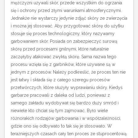
mężczyźni używali skór, przede wszystkim do ogrzania
się i ochrony przed złymi warunkami atmosferycznymi.
Jednakże nie wystarczy jedynie zdjąć skóry ze zwierzęcia
i można jej stosować. Aby przygotować skórę do użytku
stosuje się proces technologiczny, który nazywamy
garbowaniem skór. Posiada on zabezpieczyć surową
skórę przed procesami gnilnymi, które naturalnie
zaczęłyby atakować zwykłą skórę. Sama nazwa tego
procesu wzięła się z garbników, które używane są w
jednym z procesów.
Należy podkreślić, że proces ten nie
jest łatwy i składa się z całego szeregu procesów
przetwórczych, które służyły wyprawianiu skóry. Kiedyś
garbarze pracowali z daleka od ludzi, ponieważ z
samego zakładu wydobywał się bardzo duży smród i
niewiele kto chciał się tym zajmować. Było wiele
różnorakich rodzajów garbowania i w współzależności,
gdzie ono się odbywało to tak się je stosowało. W
teraźniejszych czasach cały ten proces ze stuprocentową