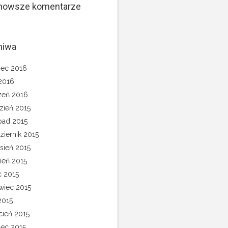
nowsze komentarze
hiwa
ec 2016
 2016
zeń 2016
zień 2015
opad 2015
ziernik 2015
sień 2015
pień 2015
c 2015
wiec 2015
2015
cień 2015
ec 2015