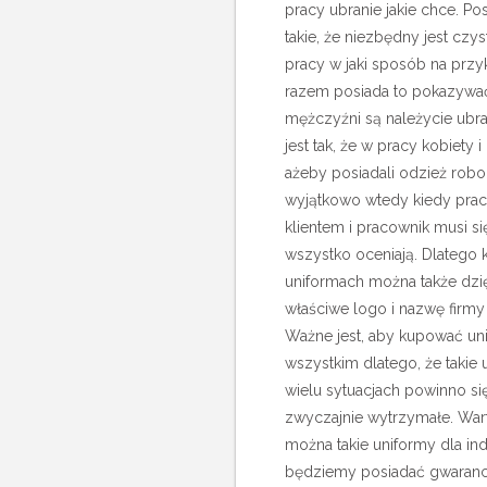
pracy ubranie jakie chce. P
takie, że niezbędny jest czy
pracy w jaki sposób na przy
razem posiada to pokazywać, 
mężczyźni są należycie ubran
jest tak, że w pracy kobiety 
ażeby posiadali odzież rob
wyjątkowo wtedy kiedy prac
klientem i pracownik musi s
wszystko oceniają. Dlatego k
uniformach można także dz
właściwe logo i nazwę firmy 
Ważne jest, aby kupować uni
wszystkim dlatego, że takie u
wielu sytuacjach powinno si
zwyczajnie wytrzymałe. War
można takie uniformy dla i
będziemy posiadać gwarancj