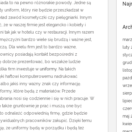
osiada to na pewno różnorakie powody. Jedne są
Naj
sty uniform, który nie będzie przeszkadzał w
kład zawód kosmetyczki czy pielęgniarki. Innym
że w naszej firmie jest elegancko i kobiety i
Arc
i tak jak w hotelu czy w restauracji. Innym razem
i mężczyźni bardzo wiele się brudzą i ważne jest,
marz
oczą.
Dla wielu firm jest to bardzo ważne,
luty
ownicy posiadają kontakt bezpośredni z
styc
ię dobrze prezentować, bo wszakże ludzie
grud
ilka firm inwestuje w
uniformy
. Na takich
list
ięki haftowi komputerowemu nadrukować
paźd
albo jakiś inny ważny znak czy informację.
wrze
formy, które będą z materiałów. Przede
sier
brania nosi się codziennie i się w nich pracuje. W
lipie
ę także gruntownie je prać i muszą one być
czer
to odnaleźć odpowiednią firmę, gdzie będzie
maj 
ndywidualnych pracowników zakupić. Dzięki temu
kwie
ę, że uniformy będą w porządku i będą też
marz