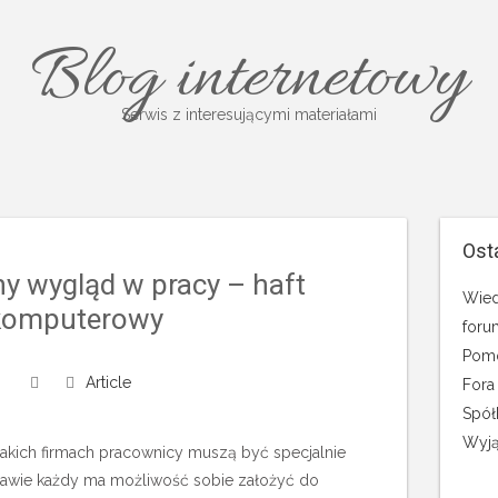
Blog internetowy
Serwis z interesującymi materiałami
Ost
ny wygląd w pracy – haft
Wied
komputerowy
foru
Pomo
Article
Fora
Spół
Wyją
rakich firmach pracownicy muszą być specjalnie
e prawie każdy ma możliwość sobie założyć do