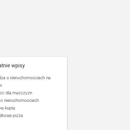
atnie wpisy
za o nieruchomościach na
m
c dla mężczyzn
 o nieruchomościach
kę kupię
tkowa pizza