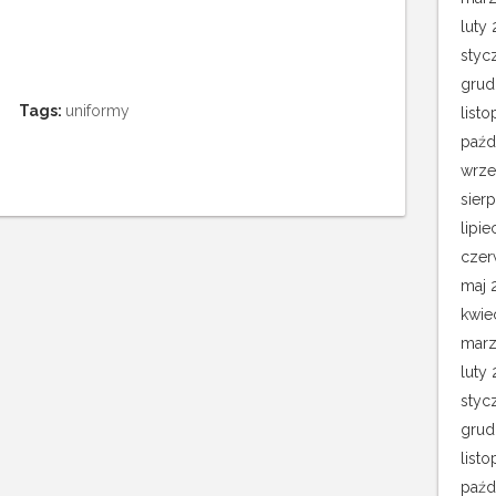
luty 
styc
grud
Tags:
uniformy
list
paźd
wrze
sier
lipie
czer
maj 
kwie
marz
luty
styc
grud
list
paźd