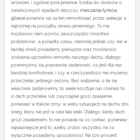
wrzesień, i ogólnie pora jesienna, trzeba do okresów o
zwiększonych opadach deszczu.
mieszalnia tynków
gliwice
powinno się za ten remontować przez wakacje, a
najróżniej na początku okresu jesiennego. To ma
możliwość nam pomóc zaoszczędzić mnóstwo
problemów , a ponadto czasu, niemniej jednak cóż, nie w
każdej chwili posiadamy pieniądze oraz możliwości
zrobienia uprzednio remontu naszego dachu, dlatego
powinnyśmy się poprawnie zastanowić, co jest dla nas
bardziej komfortowe, i czy w rzeczywistości nie możemy
przeczekać jednego sezonu. Bez wątpienia, o ile się
właściwie zastanowimy, to wiele kosztuje nas również to,
iż dach przecieka, lub zwyczajnie grozi zawalenie,
ponieważ w trakcie zimy, w wielu sytuacjach na dachu stoi
śnieg, który nie jest w cale taki lekki. Dlatego, kiedy dach
grozi zawaleniem, to nie posiada na co czekać, ponieważ
najważniejsze jest to, ażeby zrobić wszystko, na co
wyłącznie posiadamy sposobności. Na 100 procent