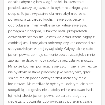
odnalazłabym się tam w ogólności i tak szczerze
powiedziawszy to jeszcze nie byłam w takiego typu
sklepie. To jest zwyczajnie dla mnie zbyt nieproste,
ponieważ ja za bardzo kocham zwierzęta. Jestem
dobroduszna i mam wielkie serce. Ratuje zwierzęta,
pomagam fundacjom, w bardzo wielu przypadkach
odwiedzam schroniska- jestem wolontariuszem. Nigdy z
osobistej woli i bez jakieś potrzeby, czy konieczności nie
skrzywdziłabym żadnej żywej istoty. Gdyby tak się stało
jestem pewna, że moje sumienie powoli zaczęłoby mnie
zabijać, nie dając w nocy spokoju i bez ustanku męcząc.
Mimo, że kocham pomagać zwierzętom wiem również, że
nie byłabym w stanie pracować jako weterynarz, gdyż
śmierć moich podopiecznych zbyt wiele aby mnie
kosztowała. Ma możliwość byłabym i dobrym lekarzem
specjalistą, ale gdyby nie udałoby mi się uratować życia
tej małej istocie, jestem pewna, że bardzo długo bym
siebie za to obwiniała, doprowadzając po jakimś czasie