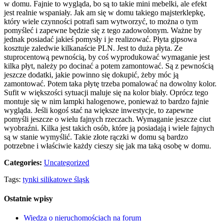
w domu. Fajnie to wygląda, bo są to takie mini mebelki, ale efekt
jest realnie wspaniały. Jak am się w domu takiego majsterklepkę,
który wiele czynności potrafi sam wytworzyć, to można o tym
pomyśleć i zapewne będzie się z tego zadowolonym. Ważne by
jednak posiadać jakieś pomysły i je realizować. Płyta gipsowa
kosztuje zaledwie kilkanaście PLN. Jest to duża płyta. Ze
stuprocentową pewnością, by coś wyprodukować wymaganie jest
kilka płyt, należy po docinać a potem zamontować. Są z pewnością
jeszcze dodatki, jakie powinno się dokupić, żeby móc ją
zamontować. Potem taka płytę trzeba pomalować na dowolny kolor.
Sufit w większości sytuacji maluje się na kolor biały. Oprócz tego
montuje się w nim lampki halogenowe, ponieważ to bardzo fajnie
wygląda. Jeśli kogoś stać na większe inwestycje, to zapewne
pomyśli jeszcze o wielu fajnych rzeczach. Wymaganie jeszcze ciut
wyobraźni. Kilka jest takich osób, które ją posiadają i wiele fajnych
są w stanie wymyślić. Takie złote rączki w domu są bardzo
potrzebne i właściwie każdy cieszy się jak ma taką osobę w domu.
Categories:
Uncategorized
Tags:
tynki silikatowe śląsk
Ostatnie wpisy
Wiedza o nieruchomościach na forum