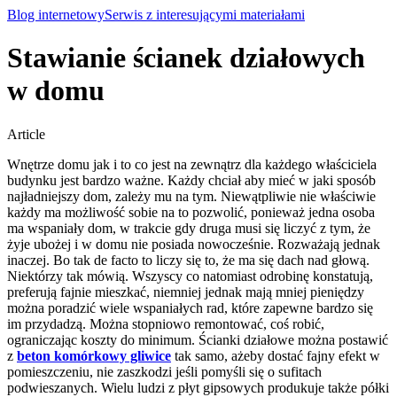
Blog internetowy
Serwis z interesującymi materiałami
Stawianie ścianek działowych
w domu
Article
Wnętrze domu jak i to co jest na zewnątrz dla każdego właściciela
budynku jest bardzo ważne. Każdy chciał aby mieć w jaki sposób
najładniejszy dom, zależy mu na tym. Niewątpliwie nie właściwie
każdy ma możliwość sobie na to pozwolić, ponieważ jedna osoba
ma wspaniały dom, w trakcie gdy druga musi się liczyć z tym, że
żyje ubożej i w domu nie posiada nowocześnie.
Rozważają jednak
inaczej. Bo tak de facto to liczy się to, że ma się dach nad głową.
Niektórzy tak mówią. Wszyscy co natomiast odrobinę konstatują,
preferują fajnie mieszkać, niemniej jednak mają mniej pieniędzy
można poradzić wiele wspaniałych rad, które zapewne bardzo się
im przydadzą. Można stopniowo remontować, coś robić,
ograniczając koszty do minimum. Ścianki działowe można postawić
z
beton komórkowy gliwice
tak samo, ażeby dostać fajny efekt w
pomieszczeniu, nie zaszkodzi jeśli pomyśli się o sufitach
podwieszanych. Wielu ludzi z płyt gipsowych produkuje także półki