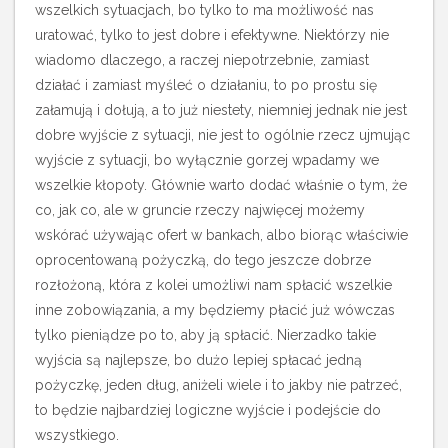
wszelkich sytuacjach, bo tylko to ma możliwość nas
uratować, tylko to jest dobre i efektywne. Niektórzy nie
wiadomo dlaczego, a raczej niepotrzebnie, zamiast
działać i zamiast myśleć o działaniu, to po prostu się
załamują i dołują, a to już niestety, niemniej jednak nie jest
dobre wyjście z sytuacji, nie jest to ogólnie rzecz ujmując
wyjście z sytuacji, bo wyłącznie gorzej wpadamy we
wszelkie kłopoty. Głównie warto dodać właśnie o tym, że
co, jak co, ale w gruncie rzeczy najwięcej możemy
wskórać używając ofert w bankach, albo biorąc właściwie
oprocentowaną pożyczką, do tego jeszcze dobrze
rozłożoną, która z kolei umożliwi nam spłacić wszelkie
inne zobowiązania, a my będziemy płacić już wówczas
tylko pieniądze po to, aby ją spłacić. Nierzadko takie
wyjścia są najlepsze, bo dużo lepiej spłacać jedną
pożyczkę, jeden dług, aniżeli wiele i to jakby nie patrzeć,
to będzie najbardziej logiczne wyjście i podejście do
wszystkiego.