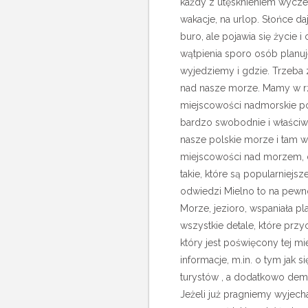
każdy z utęsknieniem wyczek
wakacje, na urlop. Słońce daj
buro, ale pojawia się życie 
wątpienia sporo osób planuj
wyjedziemy i gdzie. Trzeba
nad nasze morze.
Mamy w rz
miejscowości nadmorskie po
bardzo swobodnie i właściwi
nasze polskie morze i tam w
miejscowości nad morzem, d
takie, które są popularniejsz
odwiedzi Mielno to na pewn
Morze, jezioro, wspaniała plaż
wszystkie detale, które przyc
który jest poświęcony tej m
informacje, m.in. o tym jak si
turystów , a dodatkowo dem
Jeżeli już pragniemy wyjec