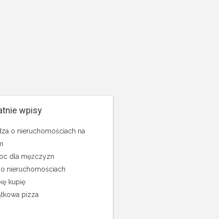
atnie wpisy
za o nieruchomościach na
m
c dla mężczyzn
 o nieruchomościach
kę kupię
tkowa pizza