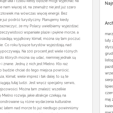
uje lata i czasu kiedy będzie mógł wyjechać na
Naj
e nam więcej sił, na zewnątrz nie jest już szaro
i człowiek ma wówczas więcej energii. Bez
e już podróż turystyczny. Planujemy kiedy
Arc
 zaznaczyć, że my Polacy uwielbiamy wyjeżdżać
eczywistości wspaniałe plaże i piękne morze, a
marz
siadają wyjątkowy klimat, można się tam poczuć
luty
e. Co roku tysiące turystów wyjeżdżają nad
styc
ypoczywają. Na 100 procent jest wiele różnych
grud
o których można się udać, niemniej jednak są
list
e i znane. Jedną z nich jest Mielno. Kto raz
paźd
o będzie chciał do tego miejsca powrócić.
wrze
a, klimat, wiele imprez i tak dalej. to są te
sier
iągają tutaj ludzi. Jest wręcz specjalny serwis,
lipie
iejscowości. Można tam znaleźć wszelkie
czer
ę Mielno rozwija, jakie atrakcje czekają na
maj 
onstrowane są różne wydarzenia kulturalne.
kwie
hać latem nad morze to już niedługo powinniśmy
marz