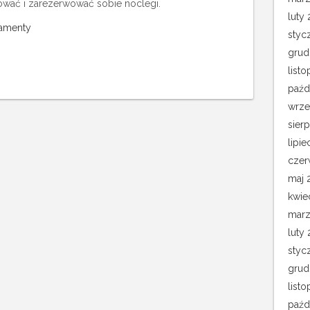
ować i zarezerwować sobie noclegi.
luty 
tamenty
styc
grud
list
paźd
wrze
sier
lipie
czer
maj 
kwie
marz
luty
styc
grud
list
paźd