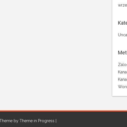
wrze
Kat
Unca
Met
Zalo
Kana
Kana
Word
| Theme by
Theme in Progress
|