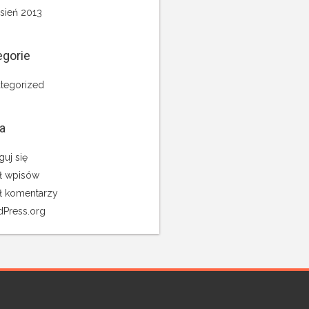
sień 2013
egorie
tegorized
a
guj się
ł wpisów
ł komentarzy
Press.org