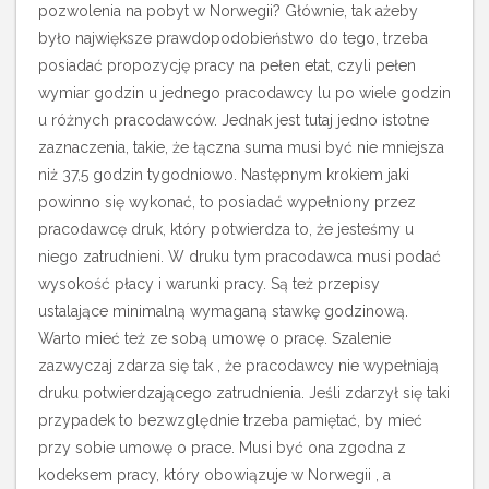
pozwolenia na pobyt w Norwegii? Głównie, tak ażeby
było największe prawdopodobieństwo do tego, trzeba
posiadać propozycję pracy na pełen etat, czyli pełen
wymiar godzin u jednego pracodawcy lu po wiele godzin
u różnych pracodawców. Jednak jest tutaj jedno istotne
zaznaczenia, takie, że łączna suma musi być nie mniejsza
niż 37,5 godzin tygodniowo. Następnym krokiem jaki
powinno się wykonać, to posiadać wypełniony przez
pracodawcę druk, który potwierdza to, że jesteśmy u
niego zatrudnieni. W druku tym pracodawca musi podać
wysokość płacy i warunki pracy. Są też przepisy
ustalające minimalną wymaganą stawkę godzinową.
Warto mieć też ze sobą umowę o pracę.
Szalenie
zazwyczaj zdarza się tak , że pracodawcy nie wypełniają
druku potwierdzającego zatrudnienia. Jeśli zdarzył się taki
przypadek to bezwzględnie trzeba pamiętać, by mieć
przy sobie umowę o prace. Musi być ona zgodna z
kodeksem pracy, który obowiązuje w Norwegii , a