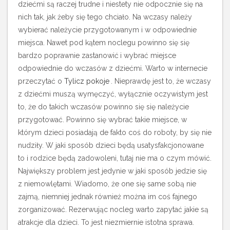
dziećmi są raczej trudne i niestety nie odpocznie się na
nich tak, jak żeby się tego chciało.
Na wczasy należy
wybierać należycie przygotowanym i w odpowiednie
miejsca. Nawet pod kątem noclegu powinno się się
bardzo poprawnie zastanowić
i wybrać miejsce
odpowiednie do wczasów z dziećmi. Warto w internecie
przeczytać o
Tylicz pokoje
. Nieprawdę jest to, że wczasy
z dziećmi muszą wymęczyć, wyłącznie oczywistym jest
to, że do takich wczasów powinno się się należycie
przygotować. Powinno się wybrać takie miejsce, w
którym dzieci posiadają de fakto coś do roboty, by się nie
nudziły. W jaki sposób dzieci będą usatysfakcjonowane
to i rodzice będą zadowoleni, tutaj nie ma o czym mówić.
Największy problem jest jedynie w jaki sposób jedzie się
z niemowlętami. Wiadomo, że one się same sobą nie
zajmą, niemniej jednak również można im coś fajnego
zorganizować. Rezerwując nocleg warto zapytać jakie są
atrakcje dla dzieci. To jest niezmiernie istotna sprawa.