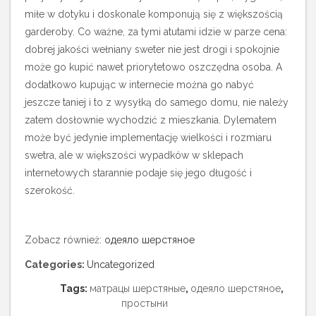
miłe w dotyku i doskonale komponują się z większością
garderoby. Co ważne, za tymi atutami idzie w parze cena:
dobrej jakości wełniany sweter nie jest drogi i spokojnie
może go kupić nawet priorytetowo oszczędna osoba. A
dodatkowo kupując w internecie można go nabyć
jeszcze taniej i to z wysyłką do samego domu, nie należy
zatem dosłownie wychodzić z mieszkania. Dylematem
może być jedynie implementację wielkości i rozmiaru
swetra, ale w większości wypadków w sklepach
internetowych starannie podaje się jego długość i
szerokość.
Zobacz również:
одеяло шерстяное
Categories:
Uncategorized
Tags:
матрацы шерстяные
,
одеяло шерстяное
,
простыни