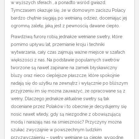
w wyższych sferach , a ponadto wśród gwiazd.
Tymczasem okazuje się, że w domowym zaciszu Polacy
bardzo chętnie sięgają po wełnianą odzież, doceniając jej
ogromną zaletę, jaką jest z pewnością dawane ciepło.
Prawdziwą furorę robią jednakże wełniane swetry, które
pomimo upływu lat, przemianie kroju i techniki
wytwarzania, cały czas zajmują ważne miejsce w szafach
większości z nas. Na podstawie popularnych swetrów
tworzone są nawet zapinane na zamek błyskawiczny
bluzy oraz nieco cieplejsze płaszcze, które spokojnie
nadają się do użytku na zewnątrz i wyłącznie po bliższym
przyjrzeniu im się można zauważyć, że opracowane są z
wełny. Dlaczego jednakże aktualnie swetry są tak
doceniane przez Polaków i to obecnie je decydujemy się
nosić nawet wtedy, gdy są niezgodne z obowiązującą
modą i narażają nas na śmieszność? Przyczyny można
szukać zwyczajnie w powszechnym ludzkim
przyzwyczajeniu – swetry wełniane są ciepłe, wygodne,