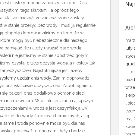
o jest niestety mocno zanieczyszczone. Dziś
Naj
szystkimi tego skutkami , a oprócz tego
a tutaj zaznaczyć, że zanieszczone zostały
t w stanie przeżyć bez wody i musi ją regularnie
Arc
oją głupotę doprowadziliśmy do tego, że w
i, które mogą być niebezpieczne dla naszego
marz
eba pamiętać, że należy uważać pijąc wodę.
luty
bakterii nie jesteśmy w stanie spostrzec gołym
styc
ijemy czystą, przezroczystą wodę, a niestety tak
grud
 zanieczyszczeń. Najistotniejsze jest, ażeby
list
systemy uzdatniania wody
. Zanim doprowadzi
paźd
być ona właściwie oczyszczona. Zapobiegnie to
wrze
 się bakterii oraz dodatkowo ochronie sieci
sier
 ich rozwojem. W ostatnich latach najlepszym
lipie
zyszczeniami w wodzie jest dezynfekcja UV.
czer
owadzać do wody środków chemicznych, a jej
maj 
kie same i woda ponownie może być dla nas
kwie
wisko, ponieważ to ono nam służy i będzie
marz