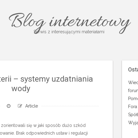
Blog internetowy
Serwis z interesującymi materiałami
Ost
erii – systemy uzdatniania
Wied
wody
foru
Pomo
Article
Fora
Spół
Wyją
 zorientowali się w jaki sposób dużo szkód
owanie. Brak odpowiednich ustaw i regulacji