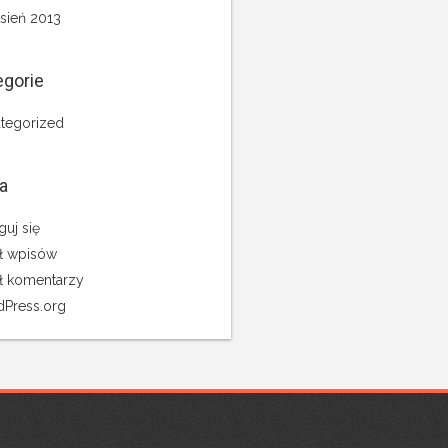
sień 2013
egorie
tegorized
a
guj się
ł wpisów
ł komentarzy
Press.org