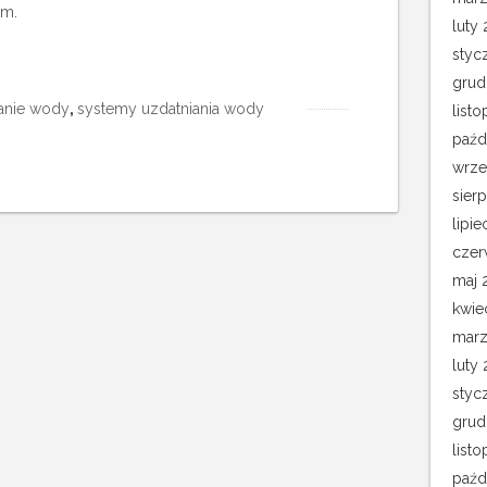
om.
luty 
styc
grud
anie wody
,
systemy uzdatniania wody
list
paźd
wrze
sier
lipie
czer
maj 
kwie
marz
luty
styc
grud
list
paźd