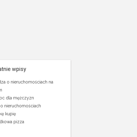
atnie wpisy
za o nieruchomościach na
m
c dla mężczyzn
 o nieruchomościach
kę kupię
tkowa pizza