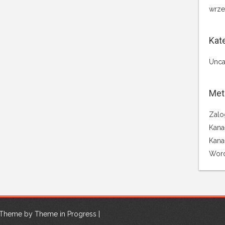
wrze
Kat
Unca
Met
Zalo
Kana
Kana
Word
| Theme by
Theme in Progress
|