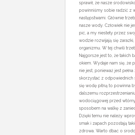
sprawił, że nasze środowisk
powinniśmy sobie radzić z w
następstwami. Głównie trzeb
nasze wody. Człowiek nie jes
pić, a my niestety przez sw
wodzie rozwijają się zarazk
organizmu.
W tej chwili trz
Najgorsze jest to, że takich 
okiem. Wydaje nam się, że p
nie jest, ponieważ jest pełna
skorzystać z odpowiednich
się wodę pitną to powinna 
dalszemu rozprzestrzenianiu
wodociągowej przed wtórnym
sposobem na walkę z zaniec
Dzięki temu nie należy wpr
smak i zapach pozostają ta
zdrowa. Warto dbać o środo