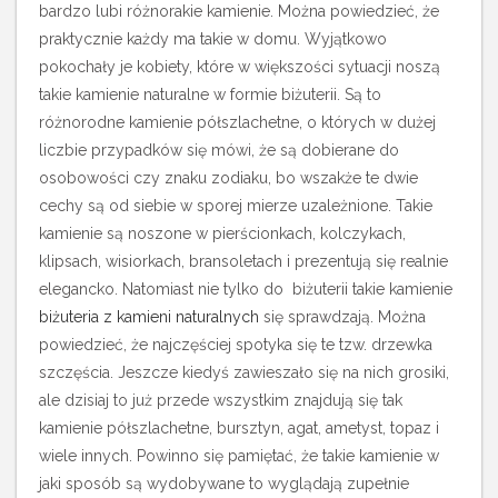
bardzo lubi różnorakie kamienie. Można powiedzieć, że
praktycznie każdy ma takie w domu. Wyjątkowo
pokochały je kobiety, które w większości sytuacji noszą
takie kamienie naturalne w formie biżuterii. Są to
różnorodne kamienie półszlachetne, o których w dużej
liczbie przypadków się mówi, że są dobierane do
osobowości czy znaku zodiaku, bo wszakże te dwie
cechy są od siebie w sporej mierze uzależnione.
Takie
kamienie są noszone w pierścionkach, kolczykach,
klipsach, wisiorkach, bransoletach i prezentują się realnie
elegancko. Natomiast nie tylko do biżuterii takie kamienie
biżuteria z kamieni naturalnych
się sprawdzają. Można
powiedzieć, że najczęściej spotyka się te tzw. drzewka
szczęścia. Jeszcze kiedyś zawieszało się na nich grosiki,
ale dzisiaj to już przede wszystkim znajdują się tak
kamienie półszlachetne, bursztyn, agat, ametyst, topaz i
wiele innych. Powinno się pamiętać, że takie kamienie w
jaki sposób są wydobywane to wyglądają zupełnie