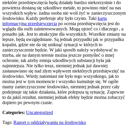
niektóre przedsięwzięcia będą działały bardzo niekorzystnie i do
powietrza dostaną się szkodliwe metale, to powinno mieć na nas
wszystkich wpływ. żadna osoba nie woli żyć w zanieczyszczonym
środowisku. Każdy preferuje aby było czysto. Taki
karta
informacyjna przedsięwzięcia
po ocenia przedsięwzięcia jest do
wglądu dla osób zainteresowanych. Mogą ujrzeć co i dlaczego , a
ponadto jak. Jest to atrakcyjne dla wszystkich. Wszelkie zmiany na
lepsze, będą uwzględniane. Są jednak przypadki jak w przypadku
kopalni, gdzie nie da się uniknąć sytuacji w których to
zanieczyszczenie będzie. W jaki sposób należy wydobywać to
trzeba, ale na danym terenie można jeszcze pomyśleć o innej
ochronie, tak ażeby emisja szkodliwych substancji była jak
najmniejsza. Nie tylko teraz, niemniej jednak już dawniej
zastanawiano się nad złym wpływem niektórych przedsięwzięć na
środowisko. Wtedy natomiast nie było tego wszystkiego, jak to
można jest w tym momencie i wszystko kumuluje się. W ogóle
mamy zanieczyszczone środowisko, niemniej jednak przez cały
podejmuje się takie działania, które polepsza tą sytuację. Zapewne
to da jakiś rezultat, niemniej jednak efekty będzie można zobaczyć
dopiero po pewnym czasie.
Categories:
Uncategorized
Tags:
Raport o oddziaływaniu na środowisko