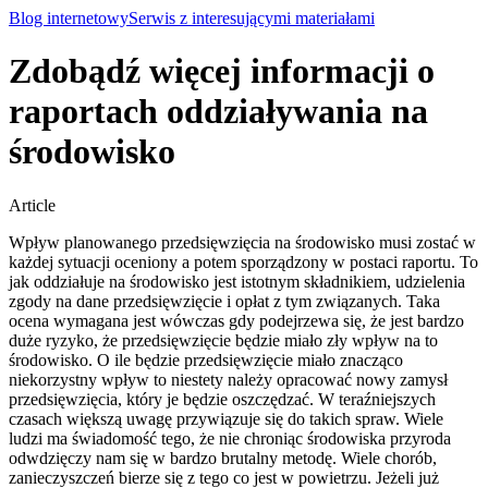
Blog internetowy
Serwis z interesującymi materiałami
Zdobądź więcej informacji o
raportach oddziaływania na
środowisko
Article
Wpływ planowanego przedsięwzięcia na środowisko musi zostać w
każdej sytuacji oceniony a potem sporządzony w postaci raportu. To
jak oddziałuje na środowisko jest istotnym składnikiem, udzielenia
zgody na dane przedsięwzięcie i opłat z tym związanych. Taka
ocena wymagana jest wówczas gdy podejrzewa się, że jest bardzo
duże ryzyko, że przedsięwzięcie będzie miało zły wpływ na to
środowisko. O ile będzie przedsięwzięcie miało znacząco
niekorzystny wpływ to niestety należy opracować nowy zamysł
przedsięwzięcia, który je będzie oszczędzać. W teraźniejszych
czasach większą uwagę przywiązuje się do takich spraw. Wiele
ludzi ma świadomość tego, że nie chroniąc środowiska przyroda
odwdzięczy nam się w bardzo brutalny metodę.
Wiele chorób,
zanieczyszczeń bierze się z tego co jest w powietrzu. Jeżeli już