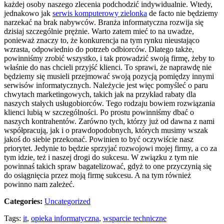
każdej osoby naszego zlecenia podchodzić indywidualnie. Wtedy,
jednakowo jak
serwis komputerowy zielonka
de facto nie będziemy
narzekać na brak nabywców. Branża informatyczna rozwija się
dzisiaj szczególnie prężnie. Warto zatem mieć to na uwadze,
ponieważ znaczy to, że konkurencja na tym rynku nieustająco
wzrasta, odpowiednio do potrzeb odbiorców. Dlatego także,
powinniśmy zrobić wszystko, i tak prowadzić swoją firmę, żeby to
właśnie do nas chcieli przyjść klienci. To sprawi, że naprawdę nie
będziemy się musieli przejmować swoją pozycją pomiędzy innymi
serwisów informatycznych. Należycie jest więc pomyśleć o paru
chwytach marketingowych, takich jak na przykład rabaty dla
naszych stałych usługobiorców. Tego rodzaju bowiem rozwiązania
klienci lubią w szczególności. Po prostu powinniśmy dbać o
naszych kontrahentów. Zarówno tych, którzy już od dawna z nami
współpracują, jak i o prawdopodobnych, których musimy wszak
jakoś do siebie przekonać. Powinien to być oczywiście nasz
priorytet. Jedynie to będzie sprzyjać rozwojowi mojej firmy, a co za
tym idzie, też i naszej drogi do sukcesu. W związku z tym nie
powinnaś takich spraw bagatelizować, gdyż to one przyczynią się
do osiągnięcia przez moją firmę sukcesu. A na tym również
powinno nam zależeć.
Categories:
Uncategorized
Tags:
it
,
opieka informatyczna
,
wsparcie techniczne