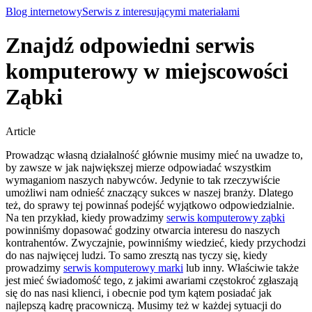
Blog internetowy
Serwis z interesującymi materiałami
Znajdź odpowiedni serwis
komputerowy w miejscowości
Ząbki
Article
Prowadząc własną działalność głównie musimy mieć na uwadze to,
by zawsze w jak największej mierze odpowiadać wszystkim
wymaganiom naszych nabywców. Jedynie to tak rzeczywiście
umożliwi nam odnieść znaczący sukces w naszej branży. Dlatego
też, do sprawy tej powinnaś podejść wyjątkowo odpowiedzialnie.
Na ten przykład, kiedy prowadzimy
serwis komputerowy ząbki
powinniśmy dopasować godziny otwarcia interesu do naszych
kontrahentów. Zwyczajnie, powinniśmy wiedzieć, kiedy przychodzi
do nas najwięcej ludzi. To samo zresztą nas tyczy się, kiedy
prowadzimy
serwis komputerowy marki
lub inny. Właściwie także
jest mieć świadomość tego, z jakimi awariami częstokroć zgłaszają
się do nas nasi klienci, i obecnie pod tym kątem posiadać jak
najlepszą kadrę pracowniczą. Musimy też w każdej sytuacji do