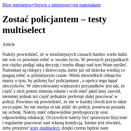
Blog internetowy
Serwis z interesującymi materiałami
Zostać policjantem – testy
multiselect
Article
Należy powiedzieć, że w teraźniejszych czasach bardzo wielu ludzi
nie wie co powinno robić w swoim życiu. W pewnych przypadkach
jest ciężko podjąć taką decyzję i trzeba długo nad tym Wam myśleć.
Natomiast są chłopcy i dziewczęta, które już od dziecka wiedzą co
pragną robić w późniejszym czasie. Wielu niewielkich chłopców
marzy o tym, by później być policjantami , a oprócz tego łapać
złoczyńców. W zdecydowanej większości przypadków jest tak, że
część z nich potem zmienia zdanie i woli mieć jakiś inny zawód,
niemniej jednak też część jednakże preferuje dalej pracować w
policji. Powinno się powiedzieć, że nie w każdej chwili jest to takie
zwyczajne, bo nie można ot tak pójść do policji, ponieważ posiada
się ochotę.
Należy mieć odpowiednie predyspozycje oraz
odpowiednią edukację. Oczywiście należy być sprawnym fizycznie
i regularnie pracować nad własną kondycją. Istotne jest również,
żeby przejrzeć
testy multiselect
, dzięki czemu będzie nam