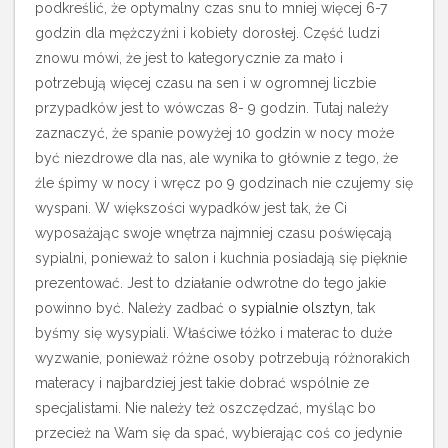
podkreślić, że optymalny czas snu to mniej więcej 6-7
godzin dla mężczyźni i kobiety dorosłej. Część ludzi
znowu mówi, że jest to kategorycznie za mało i
potrzebują więcej czasu na sen i w ogromnej liczbie
przypadków jest to wówczas 8- 9 godzin. Tutaj należy
zaznaczyć, że spanie powyżej 10 godzin w nocy może
być niezdrowe dla nas, ale wynika to głównie z tego, że
źle śpimy w nocy i wręcz po 9 godzinach nie czujemy się
wyspani.
W większości wypadków jest tak, że Ci
wyposażając swoje wnętrza najmniej czasu poświęcają
sypialni, ponieważ to salon i kuchnia posiadają się pięknie
prezentować. Jest to działanie odwrotne do tego jakie
powinno być. Należy zadbać o
sypialnie olsztyn
, tak
byśmy się wysypiali. Właściwe łóżko i materac to duże
wyzwanie, ponieważ różne osoby potrzebują różnorakich
materacy i najbardziej jest takie dobrać wspólnie ze
specjalistami. Nie należy też oszczędzać, myśląc bo
przecież na Wam się da spać, wybierając coś co jedynie