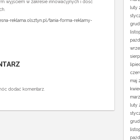
nym wyjściem w zakresie innowacyjnych i dość
luty 
ch.
styc
sna-reklama.olsztyn.pl/tania-forma-reklamy-
grud
list
paźd
wrze
sier
NTARZ
lipie
czer
maj 
kwie
 móc dodać komentarz.
marz
luty
styc
grud
list
paźd