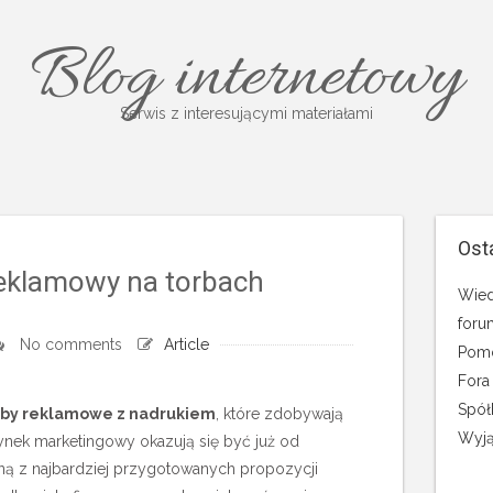
Blog internetowy
Serwis z interesującymi materiałami
Ost
eklamowy na torbach
Wied
foru
No comments
Article
Pomo
Fora
Spół
rby reklamowe z nadrukiem
, które zdobywają
Wyją
ynek marketingowy okazują się być już od
ną z najbardziej przygotowanych propozycji