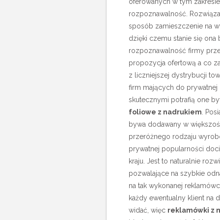
oferowanych w tym zakresie
rozpoznawalność.
Rozwiąza
sposób zamieszczenie na w
dzięki czemu stanie się ona
rozpoznawalność firmy przek
propozycja ofertową a co z
z liczniejszej dystrybucji 
firm mających do prywatnej 
skutecznymi potrafią one b
foliowe z nadrukiem
. Pos
bywa dodawany w większoś
przeróżnego rodzaju wyrobó
prywatnej popularności doci
kraju. Jest to naturalnie roz
pozwalające na szybkie odnal
na tak wykonanej reklamówce
każdy ewentualny klient na d
widać, więc
reklamówki z 