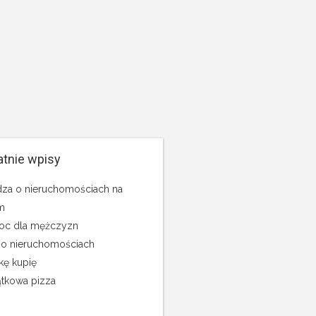
atnie wpisy
za o nieruchomościach na
m
c dla mężczyzn
 o nieruchomościach
kę kupię
tkowa pizza