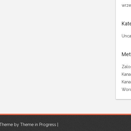
wrze
Kat
Unca
Met
Zalo
Kana
Kana
Word
| Theme by
Theme in Progress
|