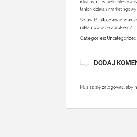
idealnym i w pełni efektyw
tanich działań marketingowy
Sprawdź:
http://www.nowcze
reklamowki-z-nadrukiem/
Categories:
Uncategorized
DODAJ KOME
Musisz się
zalogować
, aby