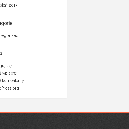
sień 2013
egorie
tegorized
a
guj się
ł wpisów
ł komentarzy
Press.org