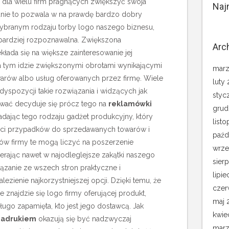
 dla wielu firm pragnących zwiększyć swoja
Naj
nie to pozwala w na prawdę bardzo dobry
ybranym rodzaju torby logo naszego biznesu,
 bardziej rozpoznawalna. Zwiększona
Arc
łada się na większe zainteresowanie jej
a tym idzie zwiększonymi obrotami wynikającymi
marz
towarów albo usług oferowanych przez firmę. Wiele
luty
dyspozycji takie rozwiązania i widzących jak
styc
ywać decyduje się prócz tego na
reklamówki
grud
iadając tego rodzaju gadżet produkcyjny, który
list
ci przypadków do sprzedawanych towarów i
paźd
w firmy te mogą liczyć na poszerzenie
wrze
erając nawet w najodleglejsze zakątki naszego
sier
wiązanie ze wszech stron praktyczne i
lipie
ezienie najkorzystniejszej opcji. Dzięki temu, że
czer
 znajdzie się logo firmy oferującej produkt,
maj 
ługo zapamięta, kto jest jego dostawcą. Jak
kwie
nadrukiem
okazują się być nadzwyczaj
marz