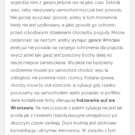
wyjeżdża nimi z garażu jedynie raz na jakiś czas. Szkoda
więc, żeby nieużywany samochód niszczał bez powodu.
Nie gorzej wyszukać sposób, ażeby w tym momencie,
kiedy nie jest użytkowany w jakiś sposób go uchronić
przed szkodliwymi działaniami chociażby pogody.
Można
zastanowić się nad tym, ażeby wynająć
garaże Wrocław
jeżeli już nie posiada się swojego schronienia dla pojazdu
wręcz jeżeli taki garaż jest położony trochę dalej niż
nasze miejsce zamieszkania. Wszakże nie będziemy
codziennie musieli po samochód chodzić więc ta
odległość nie powinna robić różnicy. Kolejna sprawa,
choćby może to ciut ironiczne, w sytuacji gdy rzadko
poruszamy się samochodem warto posiadać w portfelu
dane kontaktowe firmy oferującej
holowanie aut we
Wrocławiu
. Na nieszczęście z autem sytuacja nie jest tak
prosta jak z rowerem i bezdyskusyjne umiejętności po
dłuższym czasie zanikają. Dużo trudniej jest zachować
koncentrację i utrzymać kierownicę. W związku z tym