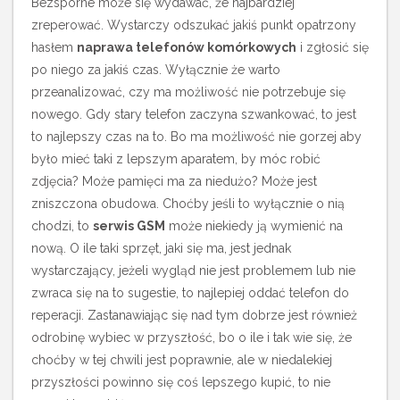
Bezsporne może się wydawać, że najbardziej
zreperować. Wystarczy odszukać jakiś punkt opatrzony
hasłem
naprawa telefonów komórkowych
i zgłosić się
po niego za jakiś czas. Wyłącznie że warto
przeanalizować, czy ma możliwość nie potrzebuje się
nowego. Gdy stary telefon zaczyna szwankować, to jest
to najlepszy czas na to. Bo ma możliwość nie gorzej aby
było mieć taki z lepszym aparatem, by móc robić
zdjęcia? Może pamięci ma za niedużo? Może jest
zniszczona obudowa. Choćby jeśli to wyłącznie o nią
chodzi, to
serwis GSM
może niekiedy ją wymienić na
nową. O ile taki sprzęt, jaki się ma, jest jednak
wystarczający, jeżeli wygląd nie jest problemem lub nie
zwraca się na to sugestie, to najlepiej oddać telefon do
reperacji. Zastanawiając się nad tym dobrze jest również
odrobinę wybiec w przyszłość, bo o ile i tak wie się, że
choćby w tej chwili jest poprawnie, ale w niedalekiej
przyszłości powinno się coś lepszego kupić, to nie