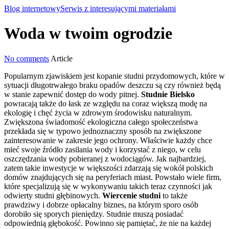
Blog internetowy
Serwis z interesującymi materiałami
Woda w twoim ogrodzie
No comments
Article
Popularnym zjawiskiem jest kopanie studni przydomowych, które w
sytuacji długotrwałego braku opadów deszczu są czy również będą
w stanie zapewnić dostęp do wody pitnej.
Studnie Bielsko
powracają także do łask ze względu na coraz większą modę na
ekologię i chęć życia w zdrowym środowisku naturalnym.
Zwiększona świadomość ekologiczna całego społeczeństwa
przekłada się w typowo jednoznaczny sposób na zwiększone
zainteresowanie w zakresie jego ochrony. Właściwie każdy chce
mieć swoje źródło zasilania wody i korzystać z niego, w celu
oszczędzania wody pobieranej z wodociągów. Jak najbardziej,
zatem takie inwestycje w większości zdarzają się wokół polskich
domów znajdujących się na peryferiach miast.
Powstało wiele firm,
które specjalizują się w wykonywaniu takich teraz czynności jak
odwierty studni głębinowych.
Wiercenie studni
to także
prawdziwy i dobrze opłacalny biznes, na którym sporo osób
dorobiło się sporych pieniędzy. Studnie muszą posiadać
odpowiednią głębokość. Powinno się pamiętać, że nie na każdej