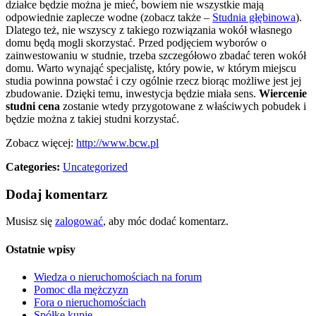
działce będzie można je mieć, bowiem nie wszystkie mają
odpowiednie zaplecze wodne (zobacz także –
Studnia głębinowa
).
Dlatego też, nie wszyscy z takiego rozwiązania wokół własnego
domu będą mogli skorzystać. Przed podjęciem wyborów o
zainwestowaniu w studnie, trzeba szczegółowo zbadać teren wokół
domu. Warto wynająć specjalistę, który powie, w którym miejscu
studia powinna powstać i czy ogólnie rzecz biorąc możliwe jest jej
zbudowanie. Dzięki temu, inwestycja będzie miała sens.
Wiercenie
studni cena
zostanie wtedy przygotowane z właściwych pobudek i
będzie można z takiej studni korzystać.
Zobacz więcej:
http://www.bcw.pl
Categories:
Uncategorized
Dodaj komentarz
Musisz się
zalogować
, aby móc dodać komentarz.
Ostatnie wpisy
Wiedza o nieruchomościach na forum
Pomoc dla mężczyzn
Fora o nieruchomościach
Spółkę kupię